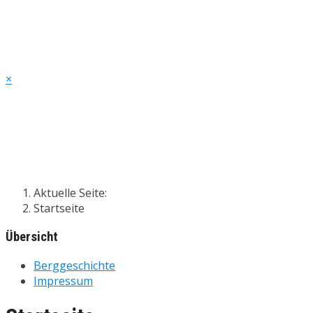
Alpine Wanderpfa.de
...von hier nach da...
×
"Sich einfach die Zeit nehmen"
um ein gutes Buch zu lesen....
...zu den aktuellen Buchvorstellungen
Aktuelle Seite:
Startseite
Übersicht
Berggeschichte
Impressum